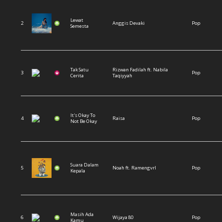
Lewat
2
Anggis Devaki
Pop
Semesta
Tak Satu
Rizwan Fadilah ft. Nabila
3
Pop
Cerita
Taqiyyah
It's Okay To
4
Raisa
Pop
Not Be Okay
Suara Dalam
5
Noah ft. Ramengvrl
Pop
Kepala
Masih Ada
6
Wijaya 80
Pop
Kamu