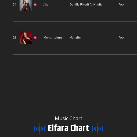
24
Jika
Danilla Riyadi ft. Hindia
Pop
25
Mencintaimu
Mahalini
Pop
Music Chart
Elfara Chart