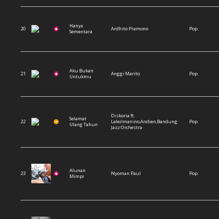
Hanya
20
Ardhito Pramono
Pop
Sementara
Aku Bukan
21
Anggi Marito
Pop
Untukmu
Diskoria ft.
Selamat
22
Laleilmanino,Andien,Bandung
Pop
Ulang Tahun
Jazz Orchestra
Alunan
23
Nyoman Paul
Pop
Mimpi