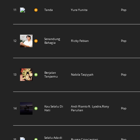
11
Tanda
Yura Yunita
Pop
Senandung
12
Rizky Febian
Pop
Bahagia
Berjalan
13
Nabila Taqiyyah
Pop
Tanpamu
Kau Selalu Di
Andi Rianto ft. Lyodra,Rony
14
Pop
Hati
Parulian
Selalu Ada di
15
Bunga Citra Lestari
Pop