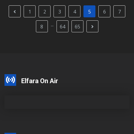
1
2
3
4
5
6
7
...
8
64
65
Elfara On Air