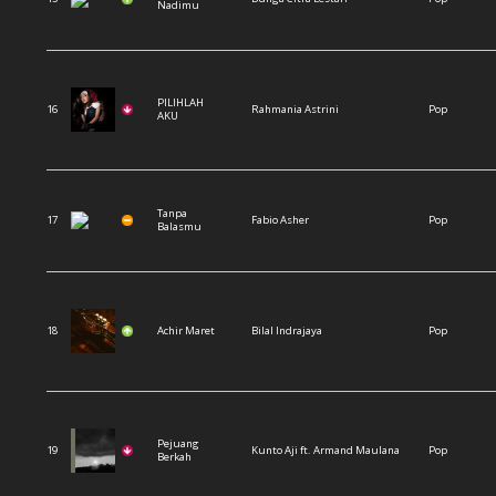
Nadimu
PILIHLAH
16
Rahmania Astrini
Pop
AKU
Tanpa
17
Fabio Asher
Pop
Balasmu
18
Achir Maret
Bilal Indrajaya
Pop
Pejuang
19
Kunto Aji ft. Armand Maulana
Pop
Berkah