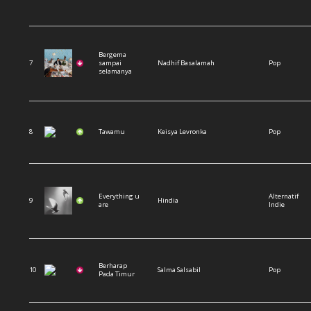
bergema
7
sampai
Nadhif Basalamah
Pop
selamanya
8
Tawamu
Keisya Levronka
Pop
everything u
Alternatif
9
Hindia
are
Indie
Berharap
10
Salma Salsabil
Pop
Pada Timur